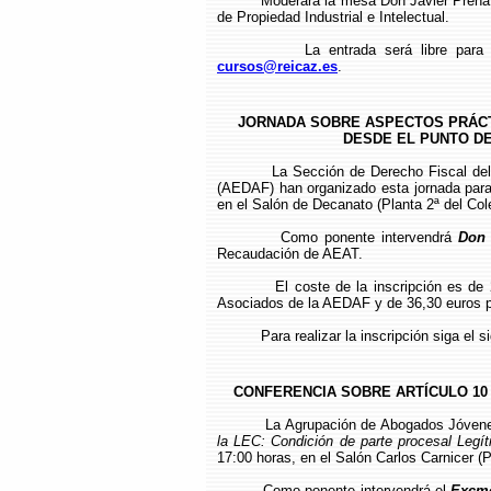
Moderará la mesa Don Javier Prena
de Propiedad Industrial e Intelectual.
La entrada será libre para 
cursos@reicaz.es
.
JORNADA SOBRE ASPECTOS PRÁCT
DESDE EL PUNTO DE
La Sección de Derecho Fiscal del
(AEDAF) han organizado esta jornada par
en el Salón de Decanato (Planta 2ª del Cole
Como ponente intervendrá
Don 
Recaudación de AEAT.
El coste de la inscripción es d
Asociados de la AEDAF y de 36,30 euros pa
Para realizar la inscripción siga el 
CONFERENCIA SOBRE ARTÍCULO 10 
La Agrupación de Abogados Jóvenes
la LEC: Condición de parte procesal Legí
17:00 horas, en el Salón Carlos Carnicer (Pl
Como ponente intervendrá el
Excmo