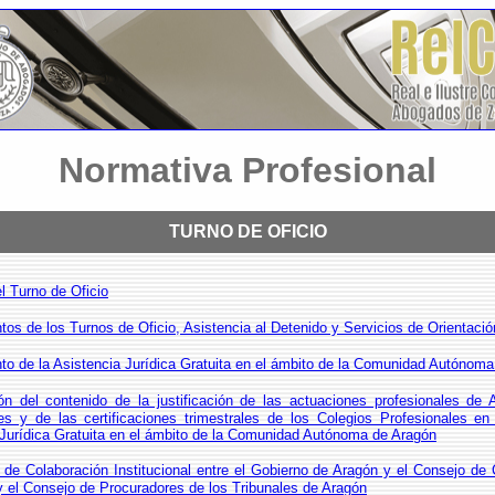
Normativa Profesional
TURNO DE OFICIO
l Turno de Oficio
os de los Turnos de Oficio, Asistencia al Detenido y Servicios de Orientació
o de la Asistencia Jurídica Gratuita en el ámbito de la Comunidad Autónom
ón del contenido de la justificación de las actuaciones profesionales de
es y de las certificaciones trimestrales de los Colegios Profesionales en
 Jurídica Gratuita en el ámbito de la Comunidad Autónoma de Aragón
de Colaboración Institucional entre el Gobierno de Aragón y el Consejo de 
 el Consejo de Procuradores de los Tribunales de Aragón