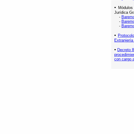
•
Módulos 
Jurídica Gr
-
Baremo
-
Baremo
-
Baremo
•
Protocol
Extranjería
•
Decreto 8
procedimien
con cargo 