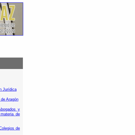
n Jurídica
a de Aragón
 Abogados y
 materia de
Colegios de