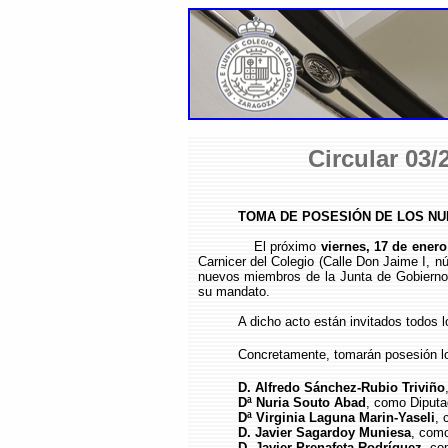
Circular 03/
TOMA DE POSESIÓN DE LOS NU
El próximo
viernes, 17 de enero
Carnicer del Colegio (Calle Don Jaime I, n
nuevos miembros de la Junta de Gobierno
su mandato.
A dicho acto están invitados todos 
Concretamente, tomarán posesión lo
D. Alfredo Sánchez-Rubio Triviño
Dª Nuria Souto Abad
, como Diputa
Dª Virginia Laguna Marin-Yaseli
, 
D. Javier Sagardoy Muniesa
, como
D. Javier Prenafeta Rodríguez
, co