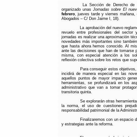
La Sección de Derecho de E
organizado unas
Jornadas sobre El nuev
febrero
, jueves tarde y viernes mañana, 
Abogados – C/ Don Jaime I, 18).
L
a aprobación del nuevo reglame
revuelo entre profesionales del sector
jornadas es realizar una aproximación téc
novedades más importantes sino también 
que hasta ahora hemos conocido. Al mism
ante las decisiones que han de tomarse pr
misma, con especial atención a los sol
reflexión colectiva sobre los retos que su
Para conseguir estos objetivos
incidirá de manera especial en las nov
aquellos puntos de mayor impacto gener
herramientas, se profundizará en los as
administrativo que van a tomar protago
transitoria quinta.
Se explorarán otras herramientas
la norma, el uso de cuestiones prejudi
responsabilidad patrimonial de la Administ
Finalizaremos con un espacio d
y estrategias ante la reforma.