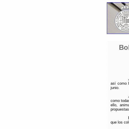
Bo
A
así como l
junio.
como todas
ello, ani
propuestas 
que los co