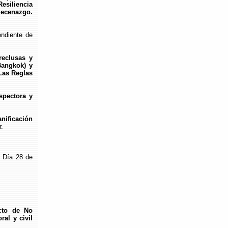
esiliencia
mecenazgo.
ndiente de
reclusas y
Bangkok) y
Las Reglas
spectora y
nificación
.
. Día 28 de
cto de No
ral y civil