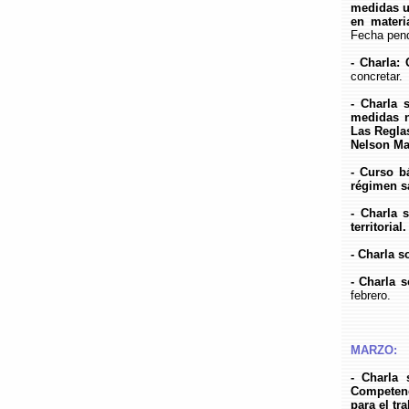
medidas u
en materi
Fecha pen
- Charla:
concretar.
- Charla 
medidas n
Las Regla
Nelson Ma
- Curso bá
régimen s
- Charla 
territoria
- Charla s
- Charla 
febrero.
MARZO:
- Charla 
Competenci
para el tr