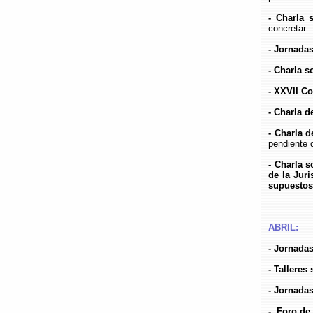
- Charla 
concretar.
- Jornada
- Charla s
- XXVII C
- Charla d
- Charla 
pendiente 
- Charla 
de la Jur
supuestos
ABRIL:
- Jornada
- Talleres
- Jornada
- Foro de