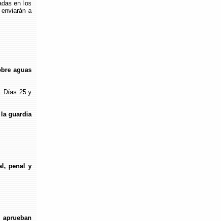
adas en los
 enviarán a
obre aguas
. Días 25 y
 la guardia
l, penal y
e aprueban