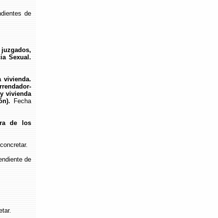
dientes de
 juzgados,
ia Sexual.
 vivienda.
rrendador-
 y vivienda
ón).
Fecha
ra de los
concretar.
endiente de
tar.