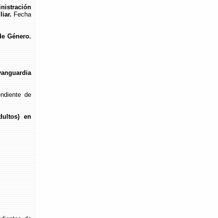
nistración
iar.
Fecha
de Género.
vanguardia
ndiente de
dultos) en