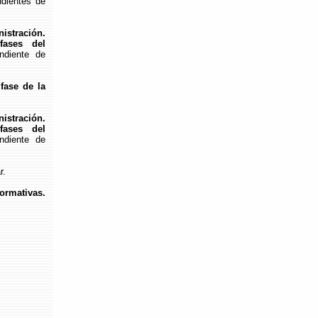
dientes de
stración.
fases del
ndiente de
fase de la
stración.
fases del
diente de
r.
rmativas.