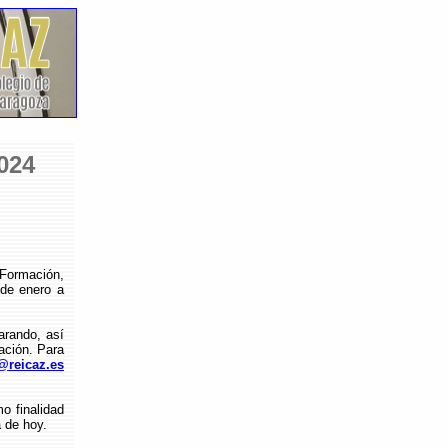
024
 Formación,
 de enero a
arando, así
ación. Para
@reicaz.es
o finalidad
 de hoy.