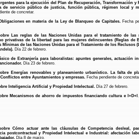
rgentes para la ejecución del Plan de Recuperación, Transformación y R
a de servicio público de justicia, función pública, régimen local y 
diente de concretar.
 Obligaciones en materia de la Ley de Blanqueo de Capitales.
Fecha pe
sobre Las reglas de las Naciones Unidas para el tratamiento de las 
o privativas de la libertad para las mujeres delincuentes (Reglas de 
s Mínimas de las Naciones Unidas para el Tratamiento de los Reclusos (
ndela).
Día 22 de febrero.
sico de Extranjería para laboralistas: apuntes generales, actuación in
ancionador.
Día 23 de febrero.
sobre Energías renovables y planeamiento urbanístico. La falta de pla
l. Conflictos entre Ayuntamientos y empresas.
Fecha pendiente de concretar
obre Inteligencia Artificial y Propiedad Intelectual.
Día 27 de febrero.
sobre Mecanismos de ahorro de impuestos financiando cultura e I+D+I
sobre Cómo actuar ante las cláusulas de Competencia desleal, pa
a postcontractual y Propiedad Intelectual e Industrial: afectación labo
abajador.
Día 8 de marzo.