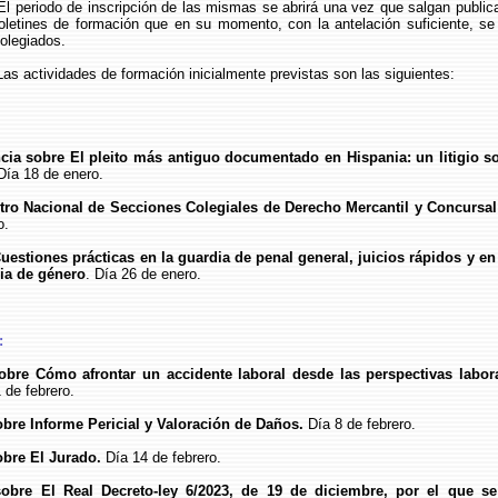
El periodo de inscripción de las mismas se abrirá una vez que salgan public
boletines de formación que en su momento, con la antelación suficiente, se
colegiados.
Las actividades de formación inicialmente previstas son las siguientes:
ncia sobre El pleito más antiguo documentado en Hispania: un litigio s
ía 18 de enero.
ntro Nacional de Secciones Colegiales de Derecho Mercantil y Concursal
o.
Cuestiones prácticas en la guardia de penal general, juicios rápidos y en
cia de género
. Día 26 de enero.
:
sobre Cómo afrontar un accidente laboral desde las perspectivas labora
 de febrero.
obre Informe Pericial y Valoración de Daños.
Día 8 de febrero.
obre El Jurado.
Día 14 de febrero.
sobre El Real Decreto-ley 6/2023, de 19 de diciembre, por el que s