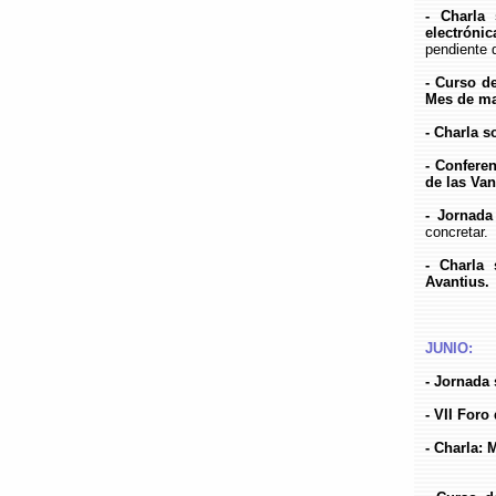
- Charla 
electrónic
pendiente 
- Curso d
Mes de m
- Charla s
- Conferen
de las Va
- Jornada
concretar.
- Charla 
Avantius.
JUNIO:
- Jornada
- VII Foro
- Charla: