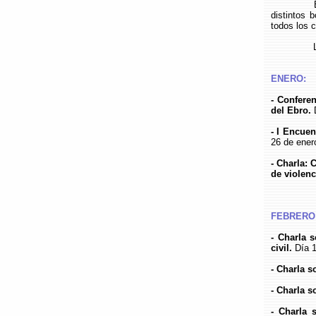
distintos 
todos los 
ENERO:
- Confere
del Ebro.
D
- I Encue
26 de ener
- Charla: 
de violen
FEBRERO
- Charla 
civil.
Día 1
- Charla s
- Charla s
- Charla 