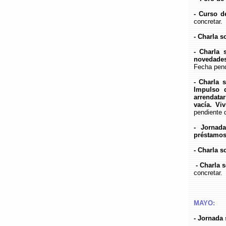
- Curso d
concretar.
- Charla s
- Charla 
novedades
Fecha pend
- Charla 
Impulso d
arrendatar
vacía. Vi
pendiente 
- Jornad
préstamos 
- Charla s
- Charla 
concretar.
MAYO:
- Jornada