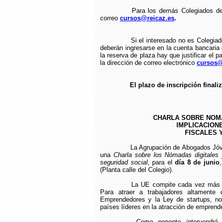
Para los demás Colegiados del
correo
cursos@reicaz.es
.
Si el interesado no es Colegia
deberán ingresarse en la cuenta bancari
la reserva de plaza hay que justificar el p
la dirección de correo electrónico
cursos@
El plazo de inscripción finaliz
CHARLA SOBRE NOMA
IMPLICACION
FISCALES 
La Agrupación de Abogados Jóv
una
Charla sobre los Nómadas digitales 
seguridad social
, para el
día 8 de junio
(Planta calle del Colegio).
La UE compite cada vez más co
Para atraer a trabajadores altamente 
Emprendedores y la Ley de startups, no
países líderes en la atracción de emprende
Como ponente intervendr