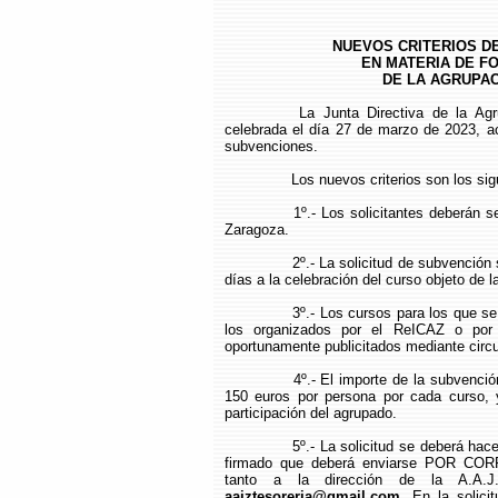
NUEVOS CRITERIOS D
EN MATERIA DE F
DE LA AGRUPA
La Junta Directiva de la Ag
celebrada el día 27 de marzo de 2023, aco
subvenciones.
Los nuevos criterios son los sig
1º.- Los solicitantes deberán
Zaragoza.
2º.- La solicitud de subvenció
días a la celebración del curso objeto de la
3º.- Los cursos para los que s
los organizados por el ReICAZ o por
oportunamente publicitados mediante circul
4º.- El importe de la subvenció
150 euros por persona por cada curso, 
participación del agrupado.
5º.- La solicitud se deberá hac
firmado que deberá enviarse POR COR
tanto a la dirección de la A.A.J
aajztesoreria@gmail.com
. En la solici