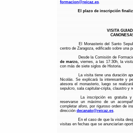
formacion@reicaz.es
.
El plazo de inscripción finali
VISITA GUIA
CANONESAS
El Monasterio del Santo Sepul
centro de Zaragoza, edificado sobre una p
Desde la Comisión de Formació
de marzo,
viernes, a las 17:30h, la visi
con más de siete siglos de Historia.
La visita tiene una duración a
Nicolás. Se explicará la interesante y p
atesora el monasterio, luego se realizará
sepulcro, sala capitular-cripta, claustro y 
La inscripción es gratuita 
reservarse un máximo de un acompaña
completar aforo, por riguroso orden de in
dirección
decanato@reicaz.es
.
En el caso de que la visita desp
visitas en fechas que se anunciarían opo