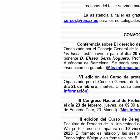
Las horas del taller servirán pa
La asistencia al taller es gra
cursos@reicaz.es
para los no colegiados
CONVOC
Conferencia sobre El derecho de
Organizada por el Consejo General de l
los lunes
, está prevista para el
día 20 
ponente
D. Eliseo Serra Noguero
, Pro
Autónoma de Barcelona. Se podrá seguir
inscripción es gratuita. (
Más información
VI edición del Curso de prote
Organizado por el Consejo General de la
día 21 de febrero
, martes. El curso tien
información
)
III Congreso Nacional de Profe
el
día 23 de febrero
, jueves, de 09:30 a
de Eduardo Dato, 20. Madrid). (
Más infor
III edición del Curso de Dele
Facultad de Derecho de la Universidad d
Walqa. El curso se impartirá en
10 vier
2023
. El formato es hibrido y las sesi
Tecnológico Walqa y en forma online. El 