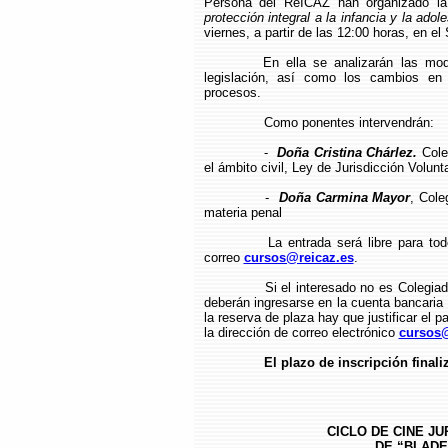
Persona del ReICAZ han organizado l
protección integral a la infancia y la adol
viernes, a partir de las 12:00 horas, en el
En ella se analizarán las mod
legislación, así como los cambios en 
procesos.
Como ponentes intervendrán:
-
Doña Cristina Chárlez.
Cole
el ámbito civil, Ley de Jurisdicción Volunta
-
Doña Carmina Mayor
, Cole
materia penal
La entrada será libre para to
correo
cursos@reicaz.es
.
Si el interesado no es Colegiad
deberán ingresarse en la cuenta bancari
la reserva de plaza hay que justificar el p
la dirección de correo electrónico
cursos@
El plazo de inscripción finali
CICLO DE CINE JU
DE “BLADE 