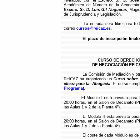
invitados, con el
Excmo. Sr. D. José
Académico de Número de la Academia A
Excmo. Sr. D. Luis Gil Nogueras
, Magi
de Jurisprudencia y Legislación.
La entrada será libre para to
correo
cursos@reicaz.es
.
El plazo de inscripción finali
CURSO DE DERECHO
DE NEGOCIACIÓN EFICA
La Comisión de Mediación y otr
ReICAZ ha organizado un
Curso sobre 
eficaz para la Abogacía
. El curso comp
Programa
)
.
El Módulo I está previsto para 
20:00 horas, en el Salón de Decanato (Pl
las Aulas 1 y 2 de la Planta 4ª).
El Módulo II está previsto para
20:00 horas, en el Salón de Decanato (Pl
las Aulas 1 y 2 de la Planta 4ª).
El coste de cada Módulo es de 