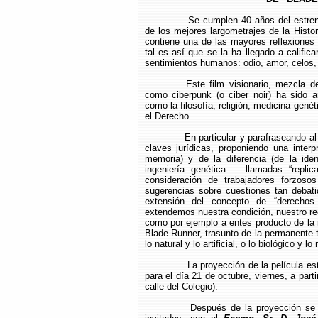
Se cumplen 40 años del estren
de los mejores largometrajes de la Histor
contiene una de las mayores reflexione
tal es así que se la ha llegado a califi
sentimientos humanos: odio, amor, celos,
Este film visionario, mezcla d
como ciberpunk (o ciber noir) ha sido 
como la filosofía, religión, medicina gené
el Derecho.
En particular y parafraseando al
claves jurídicas, proponiendo una inter
memoria) y de la diferencia (de la ide
ingeniería genética llamadas “replica
consideración de trabajadores forzosos
sugerencias sobre cuestiones tan debati
extensión del concepto de “derec
extendemos nuestra condición, nuestro re
como por ejemplo a entes producto de la i
Blade Runner, trasunto de la permanente 
lo natural y lo artificial, o lo biológico y l
La proyección de la película es
para el día 21 de octubre, viernes, a part
calle del Colegio).
Después de la proyección se 