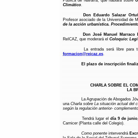
Pública de Navarra, que hablará sobre
U
Climático
.
Don Eduardo Salazar Ortu
Profesor asociado de la Universidad de M
de la acción urbanística. Procedimiento
Don José Manuel Marraco 
ReICAZ, que moderará el
Coloquio: Legi
La entrada será libre para t
formacion@reicaz.es
.
El plazo de inscripción finaliz
CHARLA SOBRE EL CO
LA B
La Agrupación de Abogados Jóv
una
Charla sobre La situación actual del 
según la regulación anterior- complement
Tendrá lugar el
día 9 de junio
Carnicer (Planta calle del Colegio).
Como ponente
intervendrá
Excm
la Sala de lo Social del Tribunal Supremo.