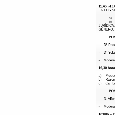
11:45h-13:
EN LOS S
a) Explic
b) Reper
JURÍDICA
GÉNERO, 
PONE
- Dª Rosa
- Dª Yola
- Moderado
16,30 hor
a) Propues
b) Razone
c) Cambio
PONE
- D. Alfon
- Moderad
18:00h – 1