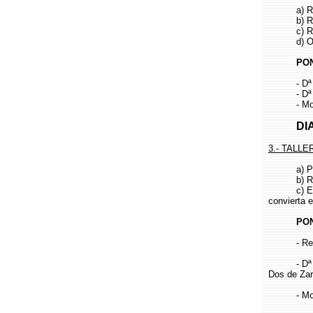
a) Recu
b) Recu
c) Recu
d) Oficin
PONE
- Dª Alici
- Dª Car
- Moderad
DIA: 17
3.- TALL
a) Protoco
b) Repercu
c) Element
convierta e
PONE
- Represe
- Dª Belén
Dos de Zar
- Moderad