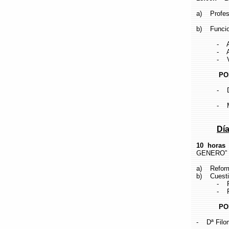
a) Profesi
b) Funcion
- Apoyo
- Apoyo
- Valora
PO
- D. Edu
- Moderad
Día
10 horas
GENERO”
a) Reform
b) Cuestio
- Refo
- Refor
PO
- Dª Filom