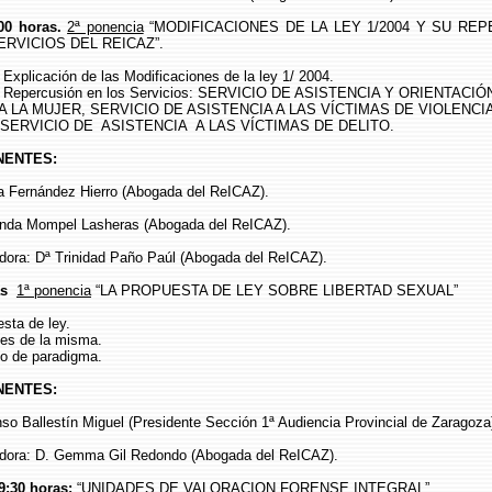
00 horas.
2ª ponencia
“MODIFICACIONES DE LA LEY 1/2004 Y SU RE
ERVICIOS DEL REICAZ”.
ación de las Modificaciones de la ley 1/ 2004.
cusión en los Servicios: SERVICIO DE ASISTENCIA Y ORIENTACIÓ
 A LA MUJER, SERVICIO DE ASISTENCIA A LAS VÍCTIMAS DE VIOLENCI
SERVICIO DE ASISTENCIA A LAS VÍCTIMAS DE DELITO.
NTES:
 Fernández Hierro (Abogada del ReICAZ).
nda Mompel Lasheras (Abogada del ReICAZ).
ra: Dª Trinidad Paño Paúl (Abogada del ReICAZ).
as
1ª ponencia
“LA PROPUESTA DE LEY SOBRE LIBERTAD SEXUAL”
ta de ley.
s de la misma.
 de paradigma.
NTES:
so Ballestín Miguel (Presidente Sección 1ª Audiencia Provincial de Zaragoza
ora: D. Gemma Gil Redondo (Abogada del ReICAZ).
9:30 horas:
“UNIDADES DE VALORACION FORENSE INTEGRAL”.