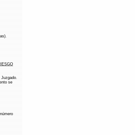
as).
RIESGO
l Juzgado.
ento se
 número