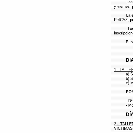
Las jorn
y viernes 
La entrada
ReICAZ, pr
Las plazas
inscripcion
El program
DIA: 4 
1.- TALL
a) Situaci
b) Solucio
c) Mutila
PONE
- Dª Patr
- Moderad
DÍA: 10
2.- TALL
VÍCTIMAS