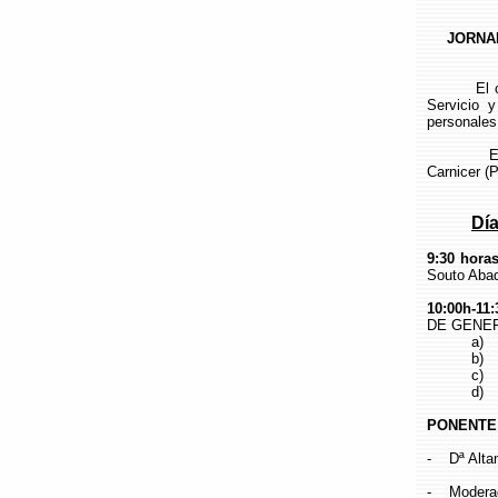
JORNA
El objetiv
Servicio y
personales
Están 
Carnicer (P
Día
9:30 horas
Souto Abad
10:00h-11:
DE GENE
a) Ori
b) línea
c) Obj
d) Plazo
PONENTE
- Dª Altam
- Moderad