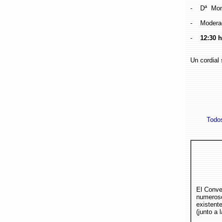
- Dª Monts
- Moderad
-
12:30 h
Un cordial 
Todos
El Conve
numeros
existent
(junto a 