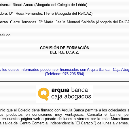
errat Ricart Arnau (Abogada del Colegio de Lérida).
ora: Dª Rosa Fernández Hierro (Abogada del ReICAZ).
oras.
Cierre Jornadas Dª María Jesús Monreal Saldaña (Abogada del ReIC
saludo,
COMISIÓN DE FORMACIÓN
DEL R.E I.C.A.Z.
 los cursos informados pueden ser financiados con Arquia Banca - Caja Ab
(
Teléfono: 976 296 594
)
nio que el Colegio tiene firmado con Arquia Banca permite a los colegiados 
os productos en condiciones muy ventajosas. Consulta el banner pe
e en nuestra página web o pásate de lunes a viernes por la calle Marceliano
la salida del Centro Comercial Independencia "El Caracol") de lunes a viernes.