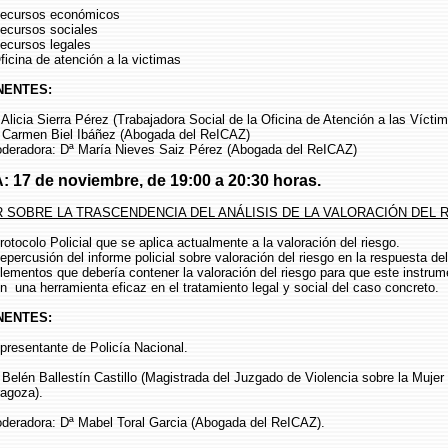
rsos económicos
rsos sociales
rsos legales
a de atención a la victimas
NTES:
a Sierra Pérez (Trabajadora Social de la Oficina de Atención a las Víctim
men Biel Ibáñez (Abogada del ReICAZ)
ora: Dª María Nieves Saiz Pérez (Abogada del ReICAZ)
 de noviembre, de 19:00 a 20:30 horas.
ER SOBRE LA TRASCENDENCIA DEL ANÁLISIS DE LA VALORACIÓN DEL 
lo Policial que se aplica actualmente a la valoración del riesgo.
sión del informe policial sobre valoración del riesgo en la respuesta de
os que debería contener la valoración del riesgo para que este instrum
n una herramienta eficaz en el tratamiento legal y social del caso concreto.
NTES:
ntante de Policía Nacional.
 Ballestín Castillo (Magistrada del Juzgado de Violencia sobre la Mujer
agoza).
ora: Dª Mabel Toral Garcia (Abogada del ReICAZ).