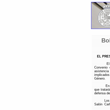
Bo
EL PRE
El Gobier
Convenio 
asistenci
implicado
Género.
En este c
que tratar
defensa de
Los talle
Salón Carl