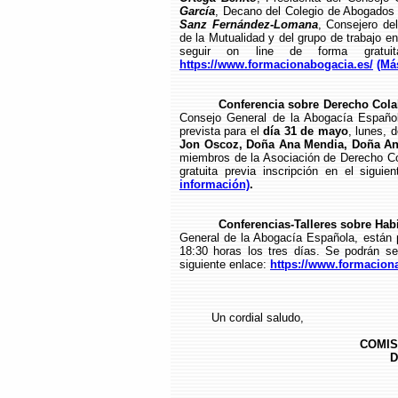
García
, Decano del Colegio de Abogados
Sanz Fernández-Lomana
, Consejero de
de la Mutualidad y del grupo de trabajo en
seguir on line de forma gratuita
https://www.formacionabogacia.es/
(Má
Conferencia sobre Derecho Colab
Consejo General de la Abogacía Español
prevista para el
día 31 de mayo
, lunes, 
Jon Oscoz, Doña Ana Mendia, Doña A
miembros de la Asociación de Derecho Col
gratuita previa inscripción en el siguie
información)
.
Conferencias-Talleres sobre Habili
General de la Abogacía Española, están 
18:30 horas los tres días. Se podrán seg
siguiente enlace:
https://www.formacion
Un cordial saludo,
COMIS
D