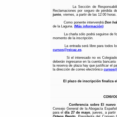
La Sección de Responsabilidad Ci
Reclamaciones por seguro de pérdida de 
junio
, viernes, a partir de las 12:00 horas.
Como ponente intervendrá
Don Ivá
de la Laguna.
(Más información)
La charla sólo podrá seguirse de forma 
momento de la inscripción.
La entrada será libre para todos los C
cursos@reicaz.es
.
Si el interesado no es Colegiado del
deberán ingresarse en la cuenta bancari
la reserva de plaza hay que justificar el p
la dirección de correo electrónico
cursos@
El plazo de inscripción finaliza el dí
CONVOC
Conferencia sobre El nuevo 
Consejo General de la Abogacía Española
para el
día 27 de mayo
, jueves, a parti
Ortega Benito
, Presidenta del Consejo