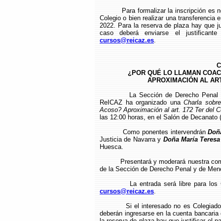
Para formalizar la inscripción es 
Colegio o bien realizar una transferenci
2022. Para la reserva de plaza hay que jus
caso deberá enviarse el justificante
cursos@reicaz.es
.
C
¿POR QUÉ LO LLAMAN COA
APROXIMACIÓN AL ART
La Sección de Derecho Penal 
ReICAZ ha organizado una
Charla sobr
Acoso? Aproximación al art. 172 Ter del 
las 12:00 horas, en el Salón de Decanato (
Como ponentes intervendrán
Doñ
Justicia de Navarra y
Doña María Teresa
Huesca.
Presentará y moderará nuestra c
de la Sección de Derecho Penal y de Men
La entrada será libre para los
cursos@reicaz.es
.
Si el interesado no es Colegiad
deberán ingresarse en la cuenta bancari
la reserva de plaza hay que justificar el p