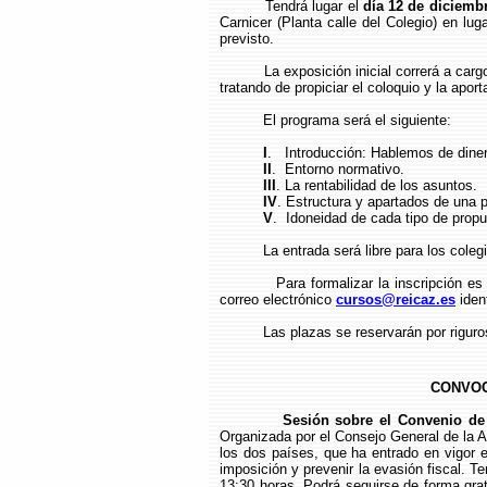
Tendrá lugar el
día 12 de diciemb
Carnicer (Planta calle del Colegio) en lu
previsto.
La exposición inicial correrá a car
tratando de propiciar el coloquio y la aporta
El programa será el siguiente:
I
. Introducción: Hablemos de dinero
II
. Entorno normativo.
III
. La rentabilidad de los asuntos.
IV
. Estructura y apartados de una 
V
. Idoneidad de cada tipo de propue
La entrada será libre para los cole
Para formalizar la inscripción es
correo electrónico
cursos@reicaz.es
ident
Las plazas se reservarán por riguro
CONVOC
Sesión sobre el Convenio de
Organizada por el Consejo General de la A
los dos países, que ha entrado en vigor e
imposición y prevenir la evasión fiscal. Te
13:30 horas. Podrá seguirse de forma grat