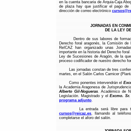
en la cuenta bancaria de Arquia-Caja Ab
de plaza hay que justificar el pago de l
dirección de correo electrónico
cursos@re
JORNADAS EN CONM
DE LA LEY D
Dentro de sus labores de formac
Derecho foral aragonés, la Comisión de
ReICAZ han organizado unas Jornada
importante en la historia del Derecho fora
Ley de Sucesiones de Aragón, de la que
proceso codificador de nuestro derecho for
Las jornadas constan de tres confer
martes, en el Salón Carlos Carnicer (Planta
Como ponentes intervendrán el
Exc
la Academia Aragonesa de Jurisprudencia
Alberto Gil-Nogueras
. Académico de N
Legislación. Magistrado y el
Excmo. Sr.
programa adjunto
.
La entrada será libre para 
cursos@reicaz.es
, llamando al teléfon
completarse el aforo del salón.
JORNADA SOB