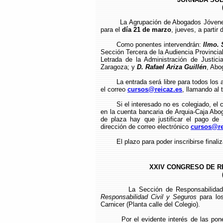
La Agrupación de Abogados Jóven
para el
día 21 de marzo
, jueves, a partir
Como ponentes intervendrán:
Ilmo. 
Sección Tercera de la Audiencia Provinci
Letrada de la Administración de Justici
Zaragoza; y
D. Rafael Ariza Guillén
, Abo
La entrada será libre para todos los
el correo
cursos@reicaz.es
, llamando al 
Si el interesado no es colegiado, el
en la cuenta bancaria de Arquia-Caja Ab
de plaza hay que justificar el pago de l
dirección de correo electrónico
cursos@re
El plazo para poder inscribirse final
XXIV CONGRESO DE R
La Sección de Responsabilidad
Responsabilidad Civil y Seguros
para l
Carnicer (Planta calle del Colegio).
Por el evidente interés de las pon