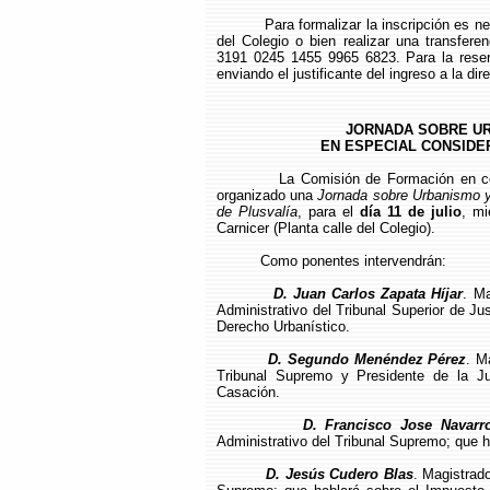
Para formalizar la inscripción es n
del Colegio o bien realizar una transfe
3191 0245 1455 9965 6823. Para la reserv
enviando el justificante del ingreso a la di
JORNADA SOBRE UR
EN ESPECIAL CONSIDE
La Comisión de Formación en c
organizado una
Jornada sobre Urbanismo y
de Plusvalía
, para el
día 11 de julio
, mi
Carnicer (Planta calle del Colegio).
Como ponentes intervendrán:
D. Juan Carlos Zapata Híjar
. Ma
Administrativo del Tribunal Superior de Ju
Derecho Urbanístico.
D. Segundo Menéndez Pérez
. M
Tribunal Supremo y Presidente de la Ju
Casación.
D. Francisco Jose Navarr
Administrativo del Tribunal Supremo; que ha
D. Jesús Cudero Blas
. Magistrado