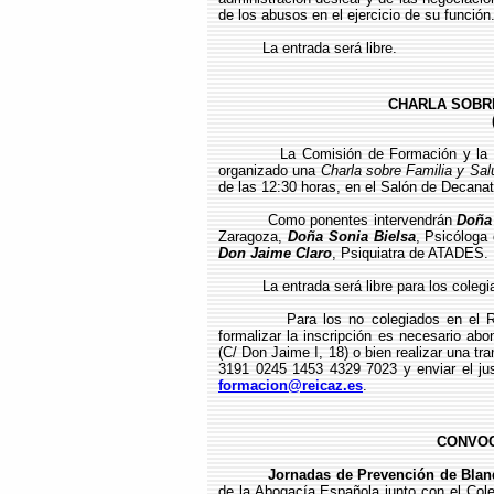
de los abusos en el ejercicio de su función
La entrada será libre.
CHARLA SOBRE
La Comisión de Formación y la 
organizado una
Charla sobre Familia y Sal
de las 12:30 horas, en el Salón de Decanato
Como ponentes intervendrán
Doña
Zaragoza,
Doña Sonia Bielsa
, Psicóloga
Don Jaime Claro
, Psiquiatra de ATADES.
La entrada será libre para los coleg
Para los no colegiados en el 
formalizar la inscripción es necesario abo
(C/ Don Jaime I, 18) o bien realizar una t
3191 0245 1453 4329 7023 y enviar el just
formacion@reicaz.es
.
CONVOC
Jornadas de Prevención de Blan
de la Abogacía Española junto con el Cole