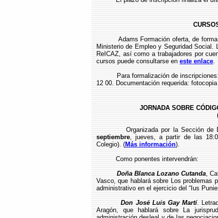
CURSOS
Adams Formación oferta, de forma 
Ministerio de Empleo y Seguridad Social. 
ReICAZ, así como a trabajadores por cuent
cursos puede consultarse en
este enlace
.
Para formalización de inscripcione
12 00. Documentación requerida: fotocopia
JORNADA SOBRE CÓDIGO
Organizada por la Sección de D
septiembre
, jueves, a partir de las 18:
Colegio). (
Más información
).
Como ponentes intervendrán:
Doña Blanca Lozano Cutanda
, Ca
Vasco, que hablará sobre Los problemas pa
administrativo en el ejercicio del “Ius Punie
Don José Luis Gay Martí
. Letra
Aragón, que hablará sobre La jurisprud
administración desleal y de las negociacio