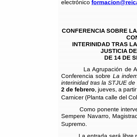
electrónico
formacion@reic
CONFERENCIA SOBRE LA
CO
INTERINIDAD TRAS L
JUSTICIA D
DE 14 DE 
La Agrupación de Abog
Conferencia sobre
La indem
interinidad tras la STJUE d
2 de febrero
, jueves, a part
Carnicer (Planta calle del Col
Como ponente intervendrá
Sempere Navarro, Magistrado
Supremo.
La entrada será libre par