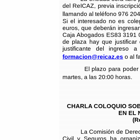
del ReICAZ, previa inscripc
llamando al teléfono 976 204 
Si el interesado no es cole
euros, que deberán ingresar
Caja Abogados ES83 3191 0
de plaza hay que justificar
justificante del ingreso a
formacion@reicaz.es
o al f
El plazo para poder inscr
martes, a las 20:00 horas.
CHARLA COLOQUIO SOB
EN EL
(R
La Comisión de Derecho d
Civil y Seguros ha organ