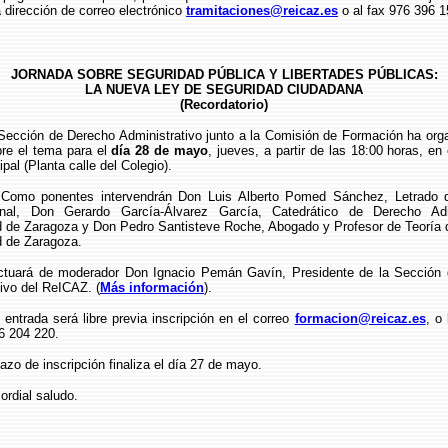
a dirección de correo electrónico
tramitaciones@reicaz.es
o al fax 976 396 1
JORNADA SOBRE SEGURIDAD PÚBLICA Y LIBERTADES PÚBLICAS:
LA NUEVA LEY DE SEGURIDAD CIUDADANA
(Recordatorio)
n de Derecho Administrativo junto a la Comisión de Formación ha orga
bre el tema para el
día 28 de mayo
, jueves, a partir de las 18:00 horas, en
ipal (Planta calle del Colegio).
entes intervendrán Don Luis Alberto Pomed Sánchez, Letrado del
onal, Don Gerardo García-Álvarez García, Catedrático de Derecho Adm
d de Zaragoza y Don Pedro Santisteve Roche, Abogado y Profesor de Teoría 
d de Zaragoza.
e moderador Don Ignacio Pemán Gavín, Presidente de la Sección 
ivo del ReICAZ. (
Más información
).
a será libre previa inscripción en el correo
formacion@reicaz.es
, o
6 204 220.
e inscripción finaliza el día 27 de mayo.
al saludo.