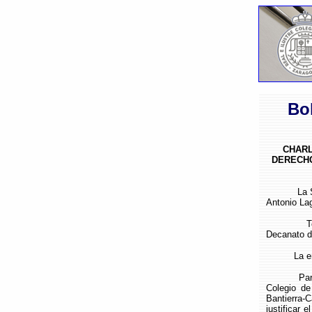
Bo
CHARL
DERECHO
La Sección
Antonio Lag
Tendrá
Decanato de
La entrada
Para forma
Colegio de
Bantierra
justificar 