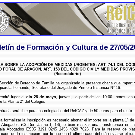
letín de Formación y Cultura de 27/05/2
A SOBRE LA ADOPCIÓN DE MEDIDAS URGENTES: ART. 74.1 DEL CÓD
 FORAL DE ARAGÓN, ART. 158 DEL CÓDIGO CIVILY MEDIDAS PROVI
(Recordatorio)
 de Derecho de Familia ha organizado la presente charla que imparti
uardia Hernando, Secretario del Juzgado de Primera Instancia Nº 16.
 lugar el
día 28 de mayo
, jueves, a partir de las 19:00 horas, en 
 la Planta 2ª del Colegio.
 será libre para los colegiados del ReICAZ y de 50 euros para el resto.
lizar la inscripción es necesario abonar el importe en la planta 1ª de 
 Abogados (C/ Don Jaime I, 18), o bien realizar una transferencia en l
-Caja Abogados ES05 3191 0245 1453 4329 7023. Para la reserva de pla
el pago de la inscripción, por lo que en el último caso deberá enviarse el just