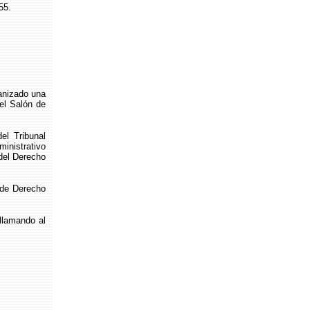
55.
nizado una
 el Salón de
 Tribunal
inistrativo
del Derecho
de Derecho
 llamando al