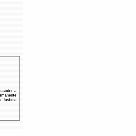
acceder a
rmanente
a Justicia