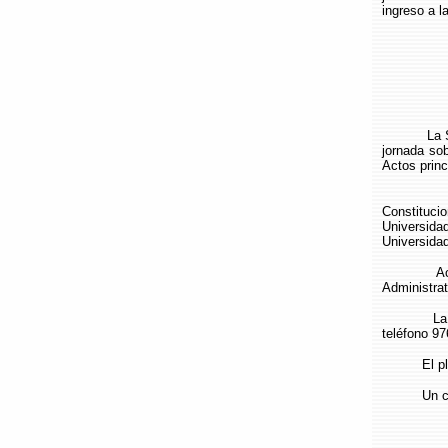
ingreso a l
La Secció
jornada so
Actos princ
Como pon
Constituci
Universida
Universida
Actuará d
Administrat
La entrad
teléfono 97
El plazo d
Un cordi