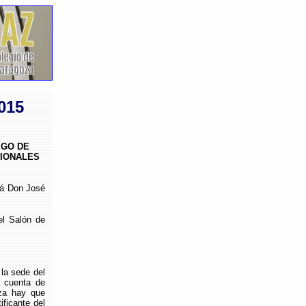
015
IGO DE
SIONALES
rá Don José
el Salón de
la sede del
a cuenta de
za hay que
ificante del