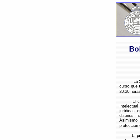
Bo
La Sección
curso que 
20:30 horas
El curso t
Intelectua
jurídicas 
diseños in
Asimismo t
protección 
El precio 