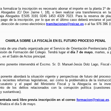
lizar la inscripción es necesario abonar el importe en la planta 1ª de 
 Abogados (C/ Don Jaime I, 18), o bien realizar una transferencia en l
-Caja Abogados ES05 3191 0245 1453 4329 7023. Para la reserva de pla
el pago de la inscripción, por lo que en el último caso deberá enviarse el just
a dirección de correo electrónico
tramitaciones@reicaz.es
o al fax 976 396 1
CHARLA SOBRE LA FISCALÍA EN EL FUTURO PROCESO PENAL
e una charla organizada por el Servicio de Orientación Penitenciaria (S.
isión de Formación del Colegio. Tendrá lugar el
día 7 de mayo
, martes, a p
, en el Salón de Actos principal.
nte intervendrá el Excmo. Sr. D. Manuel-Jesús Dolz Lago, Fiscal de
 abordará la situación vigente y perspectivas de futuro del proceso 
s recientes reformas legislativas, así como la problemática de la instrucci
cusatorio y el papel del Ministerio Fiscal y la Abogacía en la inves
ento de los delitos relacionados con la corrupción política (cuestiones
y sustantivas).
entrada será libre previa inscripción en el correo
formacion@reicaz.es
.
 finaliza el día 5 de mayo.