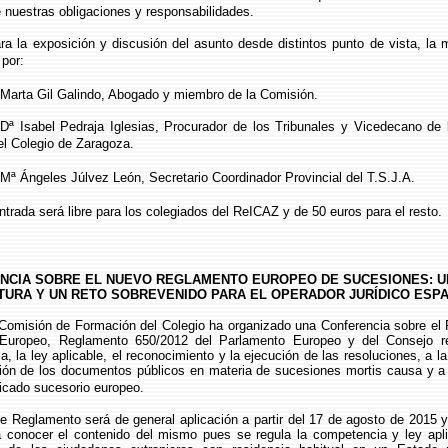
 nuestras obligaciones y responsabilidades.
posición y discusión del asunto desde distintos punto de vista, la 
por:
a Gil Galindo, Abogado y miembro de la Comisión.
el Pedraja Iglesias, Procurador de los Tribunales y Vicedecano de l
el Colegio de Zaragoza.
geles Júlvez León, Secretario Coordinador Provincial del T.S.J.A.
 será libre para los colegiados del ReICAZ y de 50 euros para el resto.
NCIA SOBRE EL NUEVO REGLAMENTO EUROPEO DE SUCESIONES: U
TURA Y UN RETO SOBREVENIDO PARA EL OPERADOR JURÍDICO ESP
ón de Formación del Colegio ha organizado una Conferencia sobre el 
Europeo, Reglamento 650/2012 del Parlamento Europeo y del Consejo re
, la ley aplicable, el reconocimiento y la ejecución de las resoluciones, a l
ción de los documentos públicos en materia de sucesiones mortis causa y a 
ficado sucesorio europeo.
mento será de general aplicación a partir del 17 de agosto de 2015 y 
a conocer el contenido del mismo pues se regula la competencia y ley apli