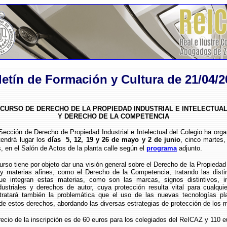
letín de Formación y Cultura de 21/04/2
CURSO DE DERECHO DE LA PROPIEDAD INDUSTRIAL E INTELECTUA
Y DERECHO DE LA COMPETENCIA
 de Derecho de Propiedad Industrial e Intelectual del Colegio ha orga
tendrá lugar los
días 5, 12, 19 y 26 de mayo y 2 de junio
, cinco martes,
, en el Salón de Actos de la planta calle según el
programa
adjunto.
iene por objeto dar una visión general sobre el Derecho de la Propiedad I
l y materias afines, como el Derecho de la Competencia, tratando las distin
que integran estas materias, como son las marcas, signos distintivos, i
dustriales y derechos de autor, cuya protección resulta vital para cualqui
ratará también la problemática que el uso de las nuevas tecnologías pl
de estos derechos, abordando las diversas estrategias de protección de los
de la inscripción es de 60 euros para los colegiados del ReICAZ y 110 eu