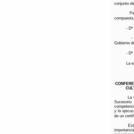
conjunto de
Para la ex
compuesta 
- Dª Mart
- Dª Isab
Gobierno d
- Dª Mª Án
La entrada
CONFERE
CUL
La Comisi
Sucesorio 
competencia
y la ejecu
de un certi
Este Regla
importanci