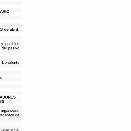
ARIO
28 de abril
,
y posibles
n del pasivo
 Bonafonte
o.
RADORES
ES
organizado
 Decanato de
iene en el