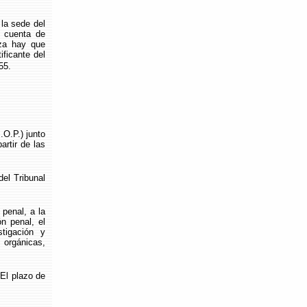
la sede del
a cuenta de
za hay que
ificante del
55.
O.P.) junto
artir de las
l Tribunal
penal, a la
ón penal, el
tigación y
 orgánicas,
 El plazo de