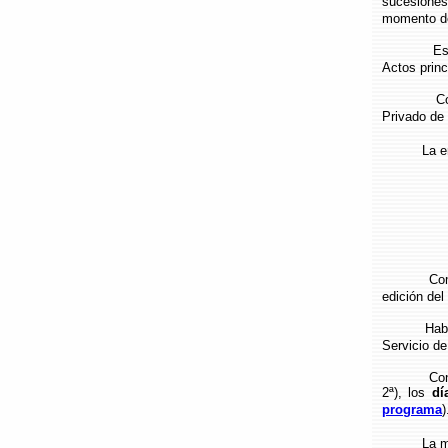
sucesiones
momento del
Está pr
Actos princ
Como pone
Privado de 
La entra
Como ya
edición del
Haber real
Servicio de
Consta de 
2ª), los
dí
programa
)
La matrícu