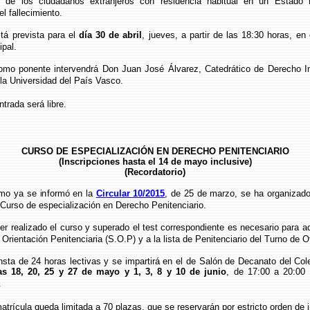
 de los ciudadanos extranjeros con residencia habitual en un Estado
 fallecimiento.
evista para el
día 30 de abril
, jueves, a partir de las 18:30 horas, en
ipal.
nte intervendrá Don Juan José Álvarez, Catedrático de Derecho Int
la Universidad del País Vasco.
da será libre.
CURSO DE ESPECIALIZACIÓN EN DERECHO PENITENCIARIO
(Inscripciones hasta el 14 de mayo inclusive)
(Recordatorio)
 se informó en la
Circular 10/2015
, de 25 de marzo, se ha organizad
 Curso de especialización en Derecho Penitenciario.
izado el curso y superado el test correspondiente es necesario para ads
 Orientación Penitenciaria (S.O.P) y a la lista de Penitenciario del Turno de Of
24 horas lectivas y se impartirá en el de Salón de Decanato del Cole
as 18, 20, 25 y 27 de mayo y 1, 3, 8 y 10 de junio
, de 17:00 a 20:00 
.
la queda limitada a 70 plazas, que se reservarán por estricto orden de i