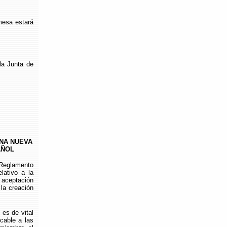
mesa estará
a Junta de
NA NUEVA
AÑOL
Reglamento
lativo a la
a aceptación
la creación
es de vital
cable a las