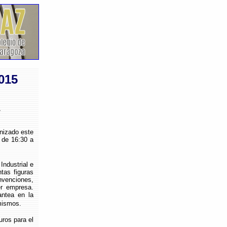
015
L
nizado este
 de 16:30 a
ndustrial e
tas figuras
nvenciones,
er empresa.
antea en la
 mismos.
ros para el