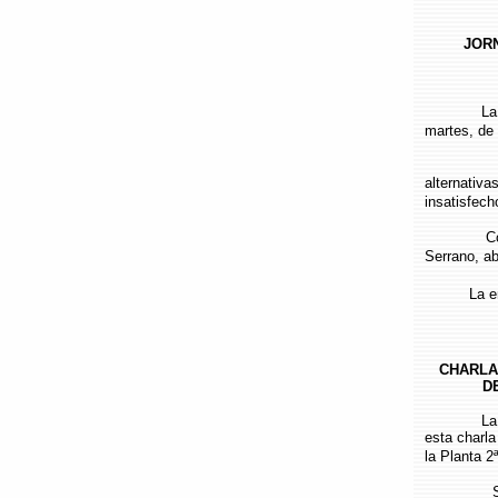
JOR
La Agrupa
martes, de 
Los temas
alternativa
insatisfech
Como pone
Serrano, a
La entrada
CHARLA
D
La Secció
esta charla
la Planta 2ª
Se trata 