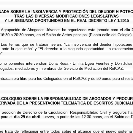
NADA SOBRE LA INSOLVENCIA Y PROTECCIÓN DEL DEUDOR HIPOTEC
TRAS LAS DIVERSAS MODIFICACIONES LEGISLATIVAS
Y LA SEGUNDA OPORTUNIDAD EN EL REAL DECRETO LEY 1/2015
ción de Abogados Jóvenes ha organizado esta jornada para el
día 
16:30 a 20:30 horas, en el Salón de Actos principal (Planta calle del Colegio).
 que se tratarán serán: “La insolvencia del deudor hipotecario 
s ante la ejecución” y “El derecho a la segunda oportunidad - o exoneració
o”.
ntes intervendrán Doña Rosa - Emilia Egea Fuentes y Don Julián
bogados, mediadores y miembros del Servicio de Mediación del ReICAZ.
 será libre para los Colegiados en el ReICAZ y de 50 euros para el rest
-COLOQUIO SOBRE LA RESPONSABILIDAD DE ABOGADOS Y PROCU
ERIVADA DE LA PRESENTACIÓN TELEMÁTICA DE ESCRITOS JUDICIAL
n de Derecho de la Circulación, Responsabilidad Civil y Seguros ha 
 para el
día 29 de abril
, jueves, a partir de las 12:30 horas, en el Salón de
.
de reflexionar entre todos sobre el alcance que el nuevo sistema t