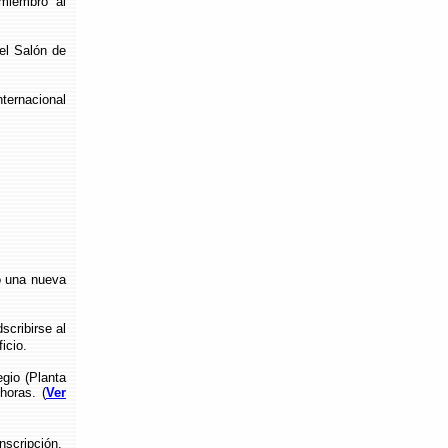
 miembro al
 el Salón de
ernacional
o una nueva
cribirse al
icio.
gio (Planta
horas. (
Ver
nscripción.