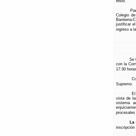
resto.
Para forma
Colegio de
Bantierra
justificar 
ingreso a l
Se trata d
con la Com
17:30 horas
Como pone
Supremo.
El ponente
vista de la
sistema a
enjuiciami
procesales 
La 
inscripción