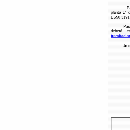
Para form
planta 1ª 
ES50 3191 
Para la re
deberá e
tramitaci
Un cordi