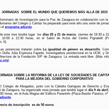
JORNADAS SOBRE EL MUNDO QUE QUEREMOS MÁS ALLÁ DE 2015
rio de Investigación para la Paz de Zaragoza en colaboración con la 
umanos del Colegio y Cáritas ha preparado para este año una serie de jornad
n el
programa adjunto
.
te mes tendrá lugar los
días 20 y 21 de marzo
, viernes de 19:30 a 2
 10:00 a 13:30 horas, en el Salón de Actos del Centro Pignatelli (P
n, 6).
encias tratarán sobre
La igualdad de género es desarrollo
. Com
án Doña Julia Espinosa Fajardo, Investigadora postdoctoral en la UCM, y 
Directora de la Fundación SIP de Zaragoza. La entrada será libre. (Más inf
z.org
).
ORNADA SOBRE LA REFORMA DE LA LEY DE SOCIEDADES DE CAPIT
PARA LA MEJORA DEL GOBIERNO CORPORATIVO
o de Abogados, junto con la Cátedra Garrigues de Derecho y Emp
d de Zaragoza, ha organizado esta jornada que tendrá lugar el
día 9 de abril
00 horas, en el Aula Magna del Edificio Paraninfo (Plaza Basilio Paraíso, nº
adjunto
.
recio de inscripción es de 50 euros
.