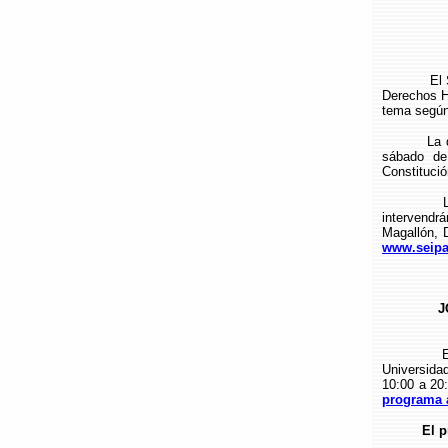
El Semina
Derechos H
tema segú
La de es
sábado de
Constitució
Las pon
intervendr
Magallón, 
www.seipa
J
El Colegi
Universida
10:00 a 20:
programa 
El p