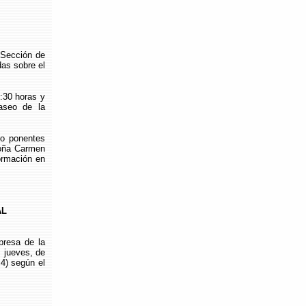
Sección de
as sobre el
1:30 horas y
aseo de la
o ponentes
Doña Carmen
ormación en
AL
resa de la
, jueves, de
 4) según el