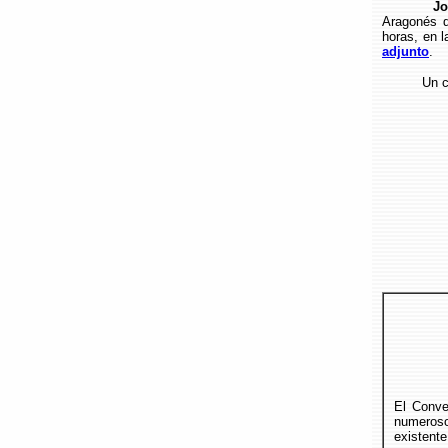
Jo
Aragonés d
horas, en l
adjunto
.
Un cordi
El Conve
numeros
existente