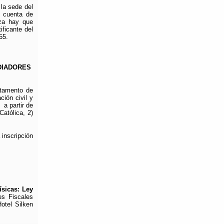
la sede del
a cuenta de
za hay que
ificante del
55.
DIADORES
tamento de
ión civil y
 a partir de
atólica, 2)
inscripción
ísicas: Ley
es Fiscales
otel Silken