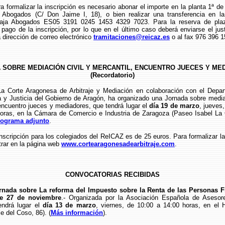
lizar la inscripción es necesario abonar el importe en la planta 1ª de 
 Abogados (C/ Don Jaime I, 18), o bien realizar una transferencia en l
-Caja Abogados ES05 3191 0245 1453 4329 7023. Para la reserva de pla
el pago de la inscripción, por lo que en el último caso deberá enviarse el just
a dirección de correo electrónico
tramitaciones@reicaz.es
o al fax 976 396 1
 SOBRE MEDIACIÓN CIVIL Y MERCANTIL, ENCUENTRO JUECES Y ME
(Recordatorio)
Aragonesa de Arbitraje y Mediación en colaboración con el Depar
a y Justicia del Gobierno de Aragón, ha organizado una Jornada sobre mediac
encuentro jueces y mediadores, que tendrá lugar el
día 19 de marzo
, jueves,
horas, en la Cámara de Comercio e Industria de Zaragoza (Paseo Isabel La C
rograma adjunto
.
ción para los colegiados del ReICAZ es de 25 euros. Para formalizar la 
trar en la página web
www.cortearagonesadearbitraje.com
.
CONVOCATORIAS RECIBIDAS
rnada sobre La reforma del Impuesto sobre la Renta de las Personas F
de 27 de noviembre
.- Organizada por la Asociación Española de Asesor
ndrá lugar el
día 13 de marzo
, viernes, de 10:00 a 14:00 horas, en el H
le del Coso, 86). (
Más información
).