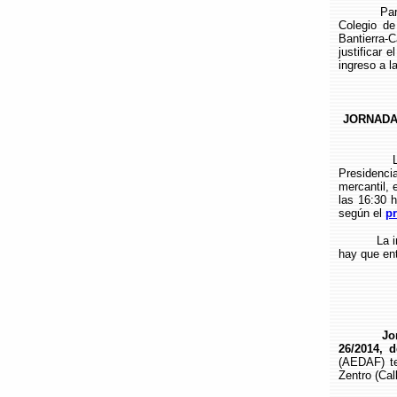
Para forma
Colegio de
Bantierra
justificar 
ingreso a l
JORNADA
La Corte 
Presidenci
mercantil, 
las 16:30 
según el
p
La inscrip
hay que en
Jo
26/2014, 
(AEDAF) te
Zentro (Cal