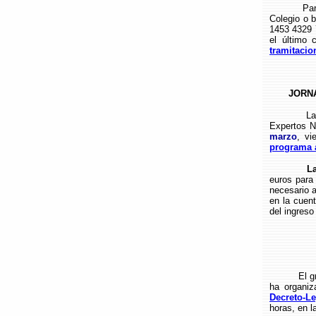
Para forma
Colegio o 
1453 4329 7
el último 
tramitaci
JORN
La Secció
Expertos N
marzo
, vi
programa 
La
euros para 
necesario a
en la cuen
del ingreso
El grupo d
ha organiz
Decreto-Le
horas, en l