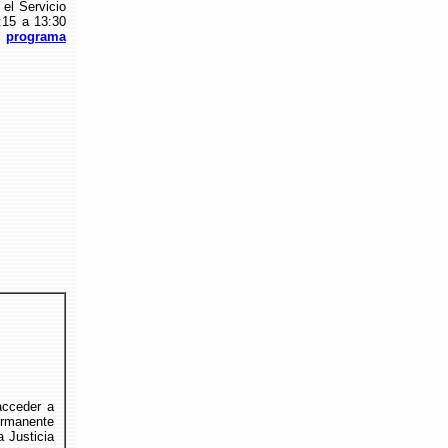
 el Servicio
:15 a 13:30
el
programa
acceder a
rmanente
a Justicia