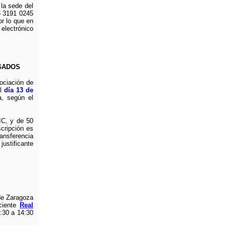
la sede del
5 3191 0245
or lo que en
electrónico
GADOS
ciación de
el
día 13 de
a, según el
C, y de 50
scripción es
ransferencia
ustificante
de Zaragoza
ciente
Real
0:30 a 14:30