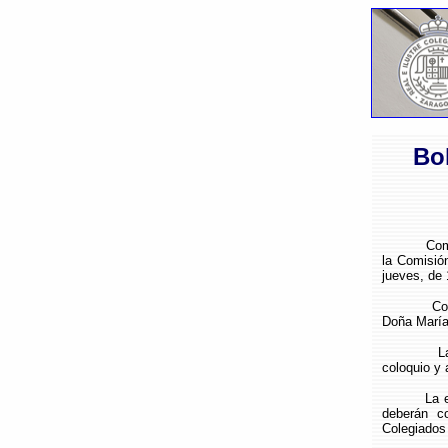
Bo
Como cont
la Comisió
jueves, de 
Como pone
Doña María 
La primer
coloquio y 
La entrada
deberán c
Colegiados 