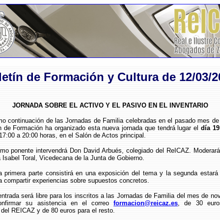
letín de Formación y Cultura de 12/03/2
JORNADA SOBRE EL ACTIVO Y EL PASIVO EN EL INVENTARIO
inuación de las Jornadas de Familia celebradas en el pasado mes de 
n de Formación ha organizado esta nueva jornada que tendrá lugar el
día 1
17:00 a 20:00 horas, en el Salón de Actos principal.
nte intervendrá Don David Arbués, colegiado del ReICAZ. Moderará 
Isabel Toral, Vicedecana de la Junta de Gobierno.
a parte consistirá en una exposición del tema y la segunda estará 
a compartir experiencias sobre supuestos concretos.
 será libre para los inscritos a las Jornadas de Familia del mes de no
onfirmar su asistencia en el correo
formacion@reicaz.es
, de 30 euro
del REICAZ y de 80 euros para el resto.