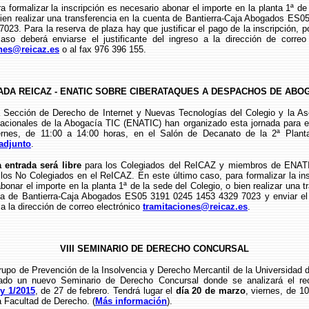
lizar la inscripción es necesario abonar el importe en la planta 1ª de 
bien realizar una transferencia en la cuenta de Bantierra-Caja Abogados ES0
023. Para la reserva de plaza hay que justificar el pago de la inscripción, p
caso deberá enviarse el justificante del ingreso a la dirección de correo 
ones@reicaz.es
o al fax 976 396 155.
ADA REICAZ - ENATIC SOBRE CIBERATAQUES A DESPACHOS DE ABO
n de Derecho de Internet y Nuevas Tecnologías del Colegio y la Aso
acionales de la Abogacía TIC (ENATIC) han organizado esta jornada para 
ernes, de 11:00 a 14:00 horas, en el Salón de Decanato de la 2ª Plant
adjunto
.
 entrada será libre
para los Colegiados del ReICAZ y miembros de ENATI
los No Colegiados en el ReICAZ. En este último caso, para formalizar la in
bonar el importe en la planta 1ª de la sede del Colegio, o bien realizar una t
ta de Bantierra-Caja Abogados ES05 3191 0245 1453 4329 7023 y enviar el j
 a la dirección de correo electrónico
tramitaciones@reicaz.es
.
VIII SEMINARIO DE DERECHO CONCURSAL
e Prevención de la Insolvencia y Derecho Mercantil de la Universidad 
ado un nuevo Seminario de Derecho Concursal donde se analizará el re
y 1/2015
, de 27 de febrero. Tendrá lugar el
día 20 de marzo
, viernes, de 1
a Facultad de Derecho. (
Más información
).